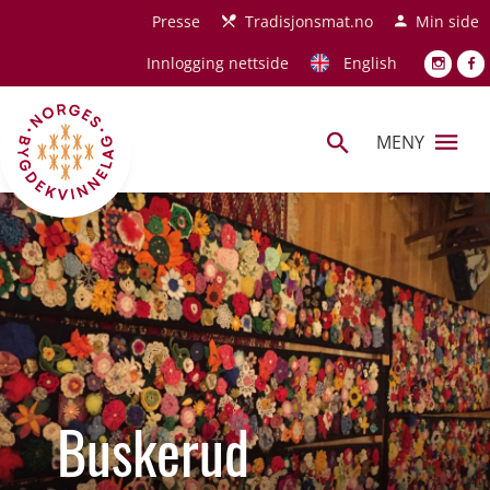
Hopp til hovedinnhold
Presse
Tradisjonsmat.no
Min side
Innlogging nettside
English
MENY
Buskerud