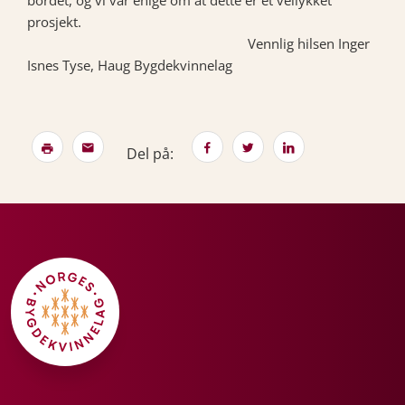
bordet, og vi var enige om at dette er et vellykket
prosjekt.
Vennlig hilsen Inger
Isnes Tyse, Haug Bygdekvinnelag
Del på: