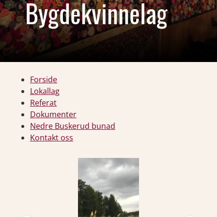
Bygdekvinnelag
Forside
Lokallag
Referat
Dokumenter
Nedre Buskerud bunad
Kontakt oss