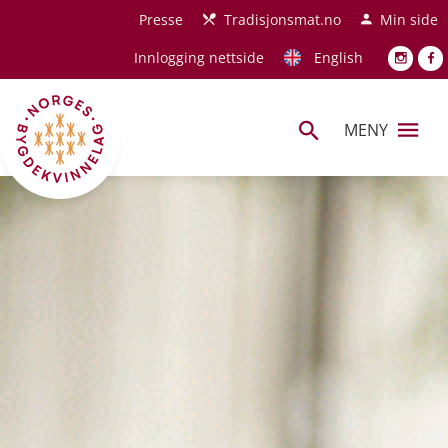
Hopp til hovedinnhold
Presse
Tradisjonsmat.no
Min side
Innlogging nettside
English
MENY