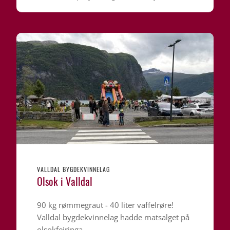
VALLDAL BYGDEKVINNELAG
Olsok i Valldal
90 kg rømmegraut - 40 liter vaffelrøre!
Valldal bygdekvinnelag hadde matsalget på
olsokfeiringa.