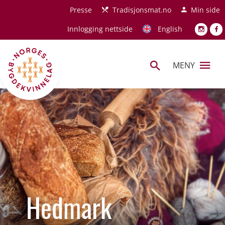
Hopp til hovedinnhold
Presse
Tradisjonsmat.no
Min side
Innlogging nettside
English
MENY
Hedmark