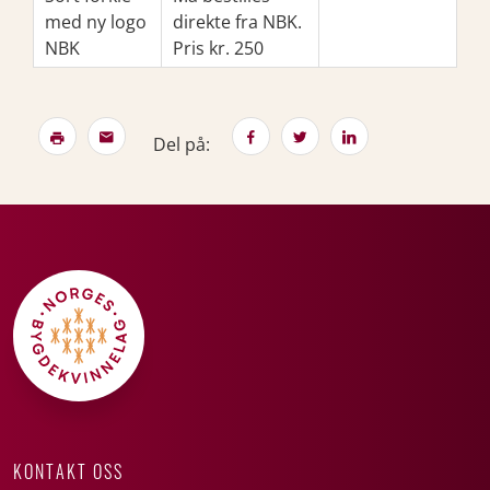
med ny logo
direkte fra NBK.
NBK
Pris kr. 250
Del på:
KONTAKT OSS