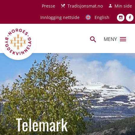
Hopp til hovedinnhold
Presse
Tradisjonsmat.no
Min side
Innlogging nettside
English
MENY
Telemark