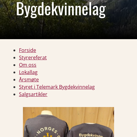
Bygdekvinnelag
Forside
Styrereferat
Om oss
Lokallag
Årsmøte
Styret i Telemark Bygdekvinnelag
Salgsartikler