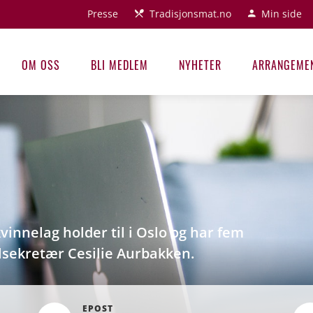
Presse
Tradisjonsmat.no
Min side
OM OSS
BLI MEDLEM
NYHETER
ARRANGEME
innelag holder til i Oslo og har fem
lsekretær Cesilie Aurbakken.
EPOST