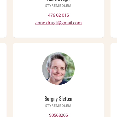
STYREMEDLEM
476 02 015
anne.drugli@gmail.com
Borgny Sletten
STYREMEDLEM
90568205