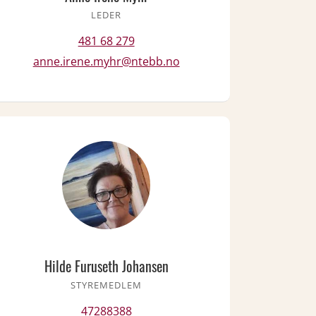
LEDER
481 68 279
anne.irene.myhr@ntebb.no
Hilde Furuseth Johansen
STYREMEDLEM
47288388