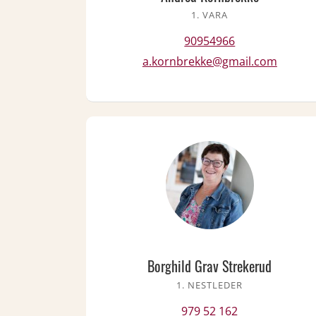
1. VARA
90954966
a.kornbrekke@gmail.com
Borghild Grav Strekerud
1. NESTLEDER
979 52 162