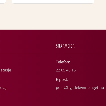
SNARVEIER
Telefon:
 etasje
22 05 48 15
E-post:
elag
post@bygdekvinnelaget.no