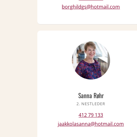
borghildgs@hotmail.com
Sanna Røhr
2. NESTLEDER
412 79 133
jaakkolasanna@hotmail.com