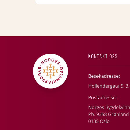
KONTAKT OSS
Besøkadresse:
Hollendergata 5, 3.
Postadresse:
Norges Bygdekvinn
Pb. 9358 Grønland
0135 Oslo