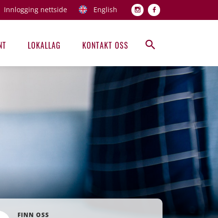
Innlogging nettside
English
Topp men
NT
LOKALLAG
KONTAKT OSS
Hovedmeny
FINN OSS