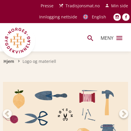
Hopp til hovedinnhold
Presse
Tradisjonsmat.no
Min side
Innlogging nettside
English
MENY
Navigasjonssti
Hjem
Logo og materiell