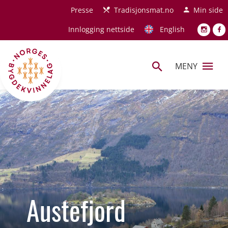
Hopp til hovedinnhold
Presse
Tradisjonsmat.no
Min side
Innlogging nettside
English
MENY
Austefjord