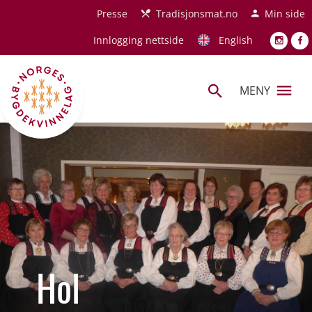
Hopp til hovedinnhold
Presse
Tradisjonsmat.no
Min side
Innlogging nettside
English
MENY
Hol