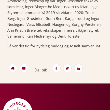
Årsmelding, reknskap og val. Inger Grostølen takka av
som leiar, Inger Margrethe Medhus vart ny leiar i laget.
Styremedlemmane frå 2019 sit vidare i 2020: Tone
Berg, Inger Grostølen, Gunn Berit Karganrood og Ingunn
Nestegard. Vara, Elisabeth Haugen og Borgny Perstølen.
Ann Kristin Breie tek reknskapen, men sit ikkje i styret.
Valnemnd: Kari Nedremyr og Berit Holestøl.
Så var det tid for nydeleg middag og sosialt samver. IM
Del på: