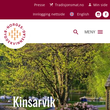
Hopp til hovedinnhold
Presse
Tradisjonsmat.no
Min side
Innlogging nettside
English
MENY
Kinsarvik