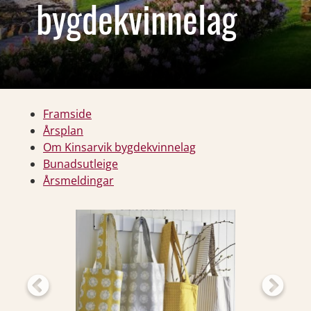
bygdekvinnelag
Framside
Årsplan
Om Kinsarvik bygdekvinnelag
Bunadsutleige
Årsmeldingar