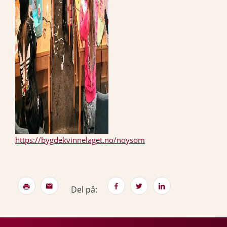
https://bygdekvinnelaget.no/noysom
Del på: