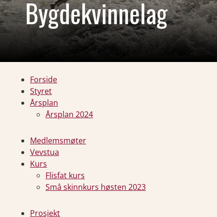
Bygdekvinnelag
Forside
Styret
Årsplan
Årsplan 2024
Medlemsmøter
Vevstua
Kurs
Flisfat kurs
Små skinnkurs høsten 2023
Prosjekt