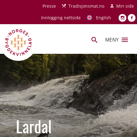
Hopp til hovedinnhold
Presse
Tradisjonsmat.no
Min side
Innlogging nettside
English
MENY
Lardal