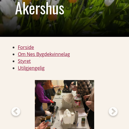
Akershus
Forside
Om Nes Bygdekvinnelag
Styret
Utilgjengelig