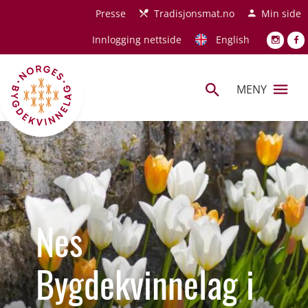
Hopp til hovedinnhold
Presse
Tradisjonsmat.no
Min side
Innlogging nettside
English
MENY
Nes
Bygdekvinnelag i