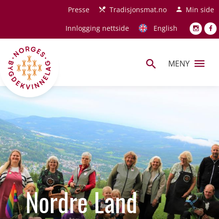
Hopp til hovedinnhold
Presse
Tradisjonsmat.no
Min side
Innlogging nettside
English
MENY
Nordre Land