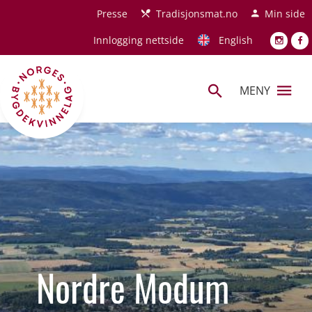
Hopp til hovedinnhold
Presse
Tradisjonsmat.no
Min side
Innlogging nettside
English
MENY
Nordre Modum