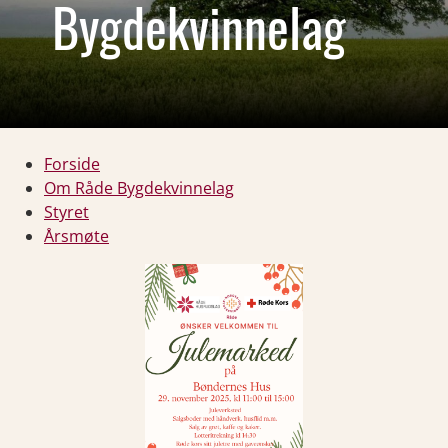
Bygdekvinnelag
Forside
Om Råde Bygdekvinnelag
Styret
Årsmøte