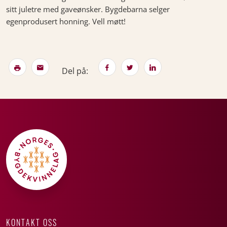
sitt juletre med gaveønsker. Bygdebarna selger
egenprodusert honning. Vell møtt!
Del på:
KONTAKT OSS