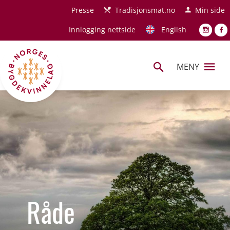
Hopp til hovedinnhold
Presse
Tradisjonsmat.no
Min side
Innlogging nettside
English
MENY
Råde