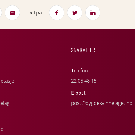
Del på:
SNARVEIER
Telefon:
 etasje
22 05 48 15
E-post:
elag
post@bygdekvinnelaget.no
10