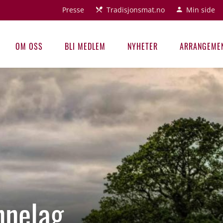
Presse
Tradisjonsmat.no
Min side
OM OSS
BLI MEDLEM
NYHETER
ARRANGEME
nnelag