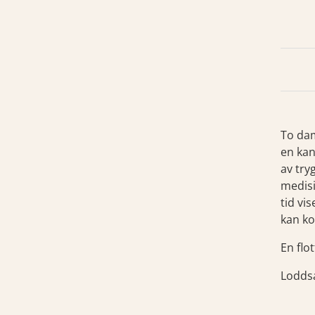
To dam
en kan
av try
medisi
tid vi
kan ko
En flo
Loddsa