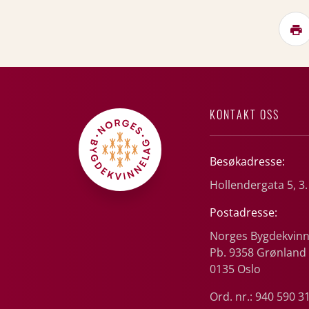
KONTAKT OSS
Besøkadresse:
Hollendergata 5, 3.
Postadresse:
Norges Bygdekvinn
Pb. 9358 Grønland
0135 Oslo
Ord. nr.: 940 590 3