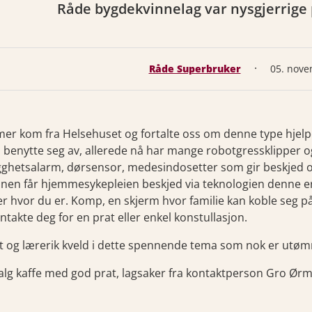
Råde bygdekvinnelag var nysgjerrige 
·
Råde Superbruker
05. nove
er kom fra Helsehuset og fortalte oss om denne type hjelpe
 benytte seg av, allerede nå har mange robotgressklipper 
gghetsalarm, dørsensor, medesindosetter som gir beskjed om
nen får hjemmesykepleien beskjed via teknologien denne er
ser hvor du er. Komp, en skjerm hvor familie kan koble seg p
ntakte deg for en prat eller enkel konstullasjon.
tt og lærerik kveld i dette spennende tema som nok er utøm
lg kaffe med god prat, lagsaker fra kontaktperson Gro Ør