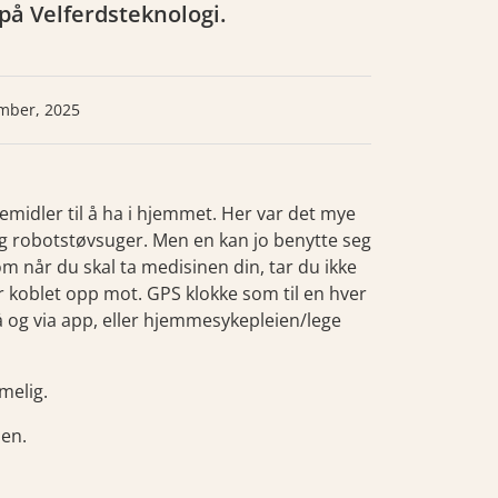
på Velferdsteknologi.
mber, 2025
midler til å ha i hjemmet. Her var det mye
og robotstøvsuger. Men en kan jo benytte seg
 når du skal ta medisinen din, tar du ikke
 koblet opp mot. GPS klokke som til en hver
å og via app, eller hjemmesykepleien/lege
melig.
men.