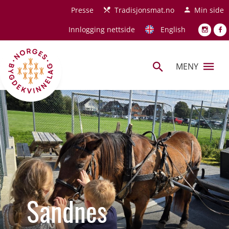
Hopp til hovedinnhold
Presse
Tradisjonsmat.no
Min side
Innlogging nettside
English
MENY
Sandnes