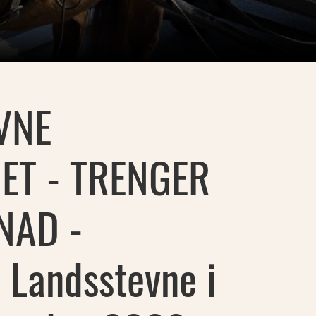
VNE
T - TRENGER
NAD -
 Landsstevne i