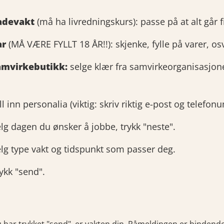
adevakt
(må ha livredningskurs): passe på at alt går 
ar
(MÅ VÆRE FYLLT 18 ÅR!!): skjenke, fylle på varer, osv 
amvirkebutikk:
selge klær fra samvirkeorganisasjonen
ll inn personalia (viktig: skriv riktig e-post og telefo
lg dagen du ønsker å jobbe, trykk "neste".
lg type vakt og tidspunkt som passer deg.
ykk "send".