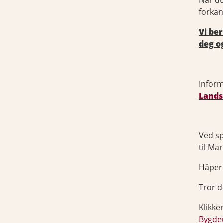
Når du
forkan
Vi ber
deg o
Inform
Lands
Ved sp
til Ma
Håper 
Tror d
Klikke
Bygde