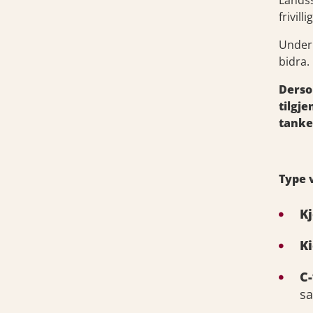
Landss
frivil
Under 
bidra.
Derso
tilgj
tanke
Type 
K
K
C
sa