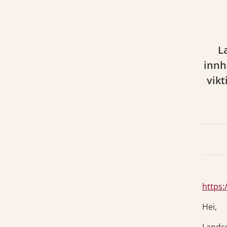
L
innh
vikt
https:
Hei,