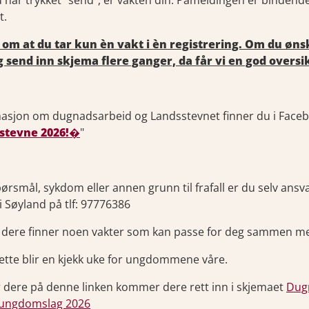
 har trykket "send", er vakten din. Påmeldingen er bindende.
t.
 om at du tar kun èn vakt i èn registrering. Om du ønsk
g send inn skjema flere ganger, da får vi en god oversi
asjon om dugnadsarbeid og Landsstevnet finner du i Face
stevne 2026!�
"
ørsmål, sykdom eller annen grunn til frafall er du selv ansvar
ri Søyland på tlf: 97776386
dere finner noen vakter som kan passe for deg sammen med
ette blir en kjekk uke for ungdommene våre.
r dere på denne linken kommer dere rett inn i skjemaet
Dugn
ungdomslag 2026