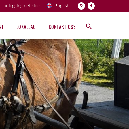
Innlogging nettside
English
Topp men
NT
LOKALLAG
KONTAKT OSS
Hovedmeny