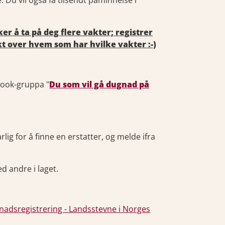
 Du vil også få tilsendt påminnelse i
er å ta på deg flere vakter; registrer
kt over hvem som har hvilke vakter :-)
book-gruppa "
Du som vil gå dugnad på
lig for å finne en erstatter, og melde ifra
 andre i laget.
adsregistrering - Landsstevne i Norges