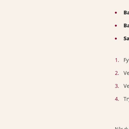
B
B
S
Fy
Ve
Ve
Tr