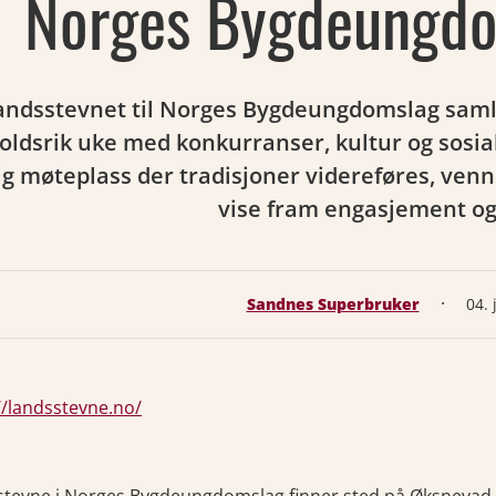
Norges Bygdeungd
andsstevnet til Norges Bygdeungdomslag samler
oldsrik uke med konkurranser, kultur og sosia
ig møteplass der tradisjoner videreføres, ve
vise fram engasjement og 
·
Sandnes Superbruker
04. 
//landsstevne.no/