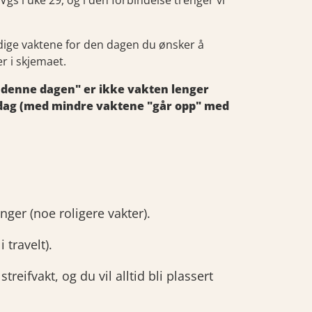
 i uke 29, og i den forbindelse trenger vi
 ledige vaktene for den dagen du ønsker å
r i skjemaet.
r denne dagen" er ikke vakten lenger
er dag (med mindre vaktene "går opp" med
inger (noe roligere vakter).
 travelt).
treifvakt, og du vil alltid bli plassert