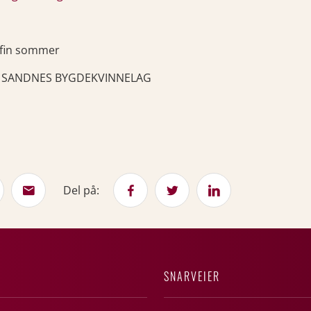
 fin sommer
n SANDNES BYGDEKVINNELAG
Del på:
SNARVEIER