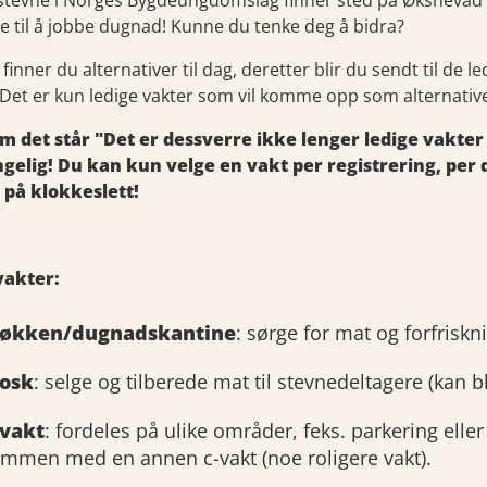
tevne i Norges Bygdeungdomslag finner sted på Øksnevad Vgs
lige til å jobbe dugnad! Kunne du tenke deg å bidra?
finner du alternativer til dag, deretter blir du sendt til de
 Det er kun ledige vakter som vil komme opp som alternative
m det står "Det er dessverre ikke lenger ledige vakte
engelig! Du kan kun velge en vakt per registrering, p
 på klokkeslett!
vakter:
jøkken/dugnadskantine
: sørge for mat og forfriskn
iosk
: selge og tilberede mat til stevnedeltagere (kan bli
-vakt
: fordeles på ulike områder, feks. parkering eller s
mmen med en annen c-vakt (noe roligere vakt).