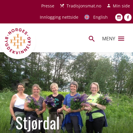
Hopp til hovedinnhold
Presse
Tradisjonsmat.no
Min side
Innlogging nettside
English
MENY
Stjørdal