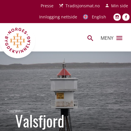
Hopp til hovedinnhold
Presse
Tradisjonsmat.no
Min side
Innlogging nettside
English
MENY
Valsfjord