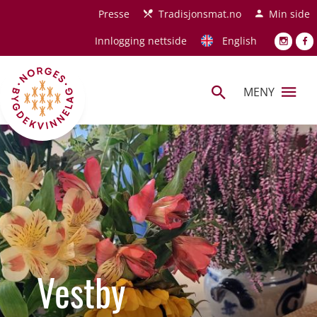
Hopp til hovedinnhold
Presse
Tradisjonsmat.no
Min side
Innlogging nettside
English
MENY
Vestby