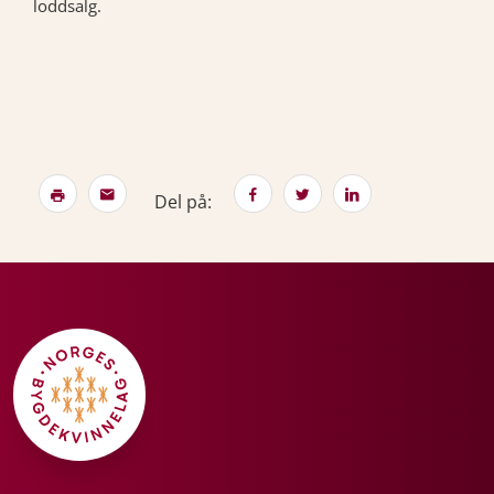
loddsalg.
Del på: