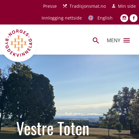
Hopp til hovedinnhold
Presse
Tradisjonsmat.no
Min side
Innlogging nettside
English
MENY
Vestre Toten