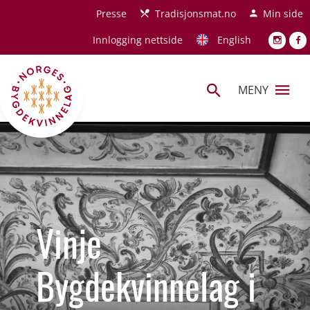
Hopp til hovedinnhold
Presse
Tradisjonsmat.no
Min side
Innlogging nettside
English
MENY
Vinje
Bygdekvinnelag i