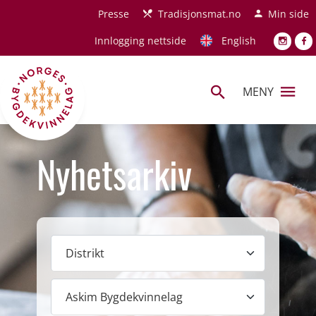
Hopp til hovedinnhold
Presse
Tradisjonsmat.no
Min side
Innlogging nettside
English
MENY
Nyhetsarkiv
Distrikt
Lokallag