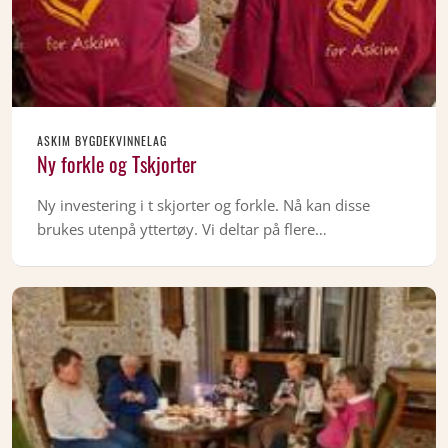
ASKIM BYGDEKVINNELAG
Ny forkle og Tskjorter
Ny investering i t skjorter og forkle. Nå kan disse
brukes utenpå yttertøy. Vi deltar på flere…