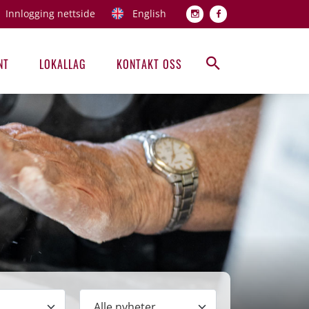
Innlogging nettside
English
Topp men
NT
LOKALLAG
KONTAKT OSS
Hovedmeny