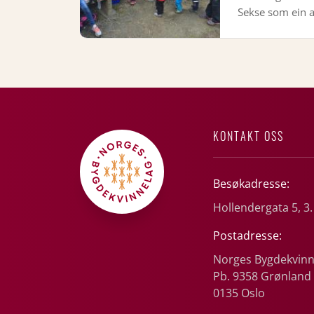
Sekse som ein a
KONTAKT OSS
Besøkadresse:
Hollendergata 5, 3.
Postadresse:
Norges Bygdekvinn
Pb. 9358 Grønland
0135 Oslo