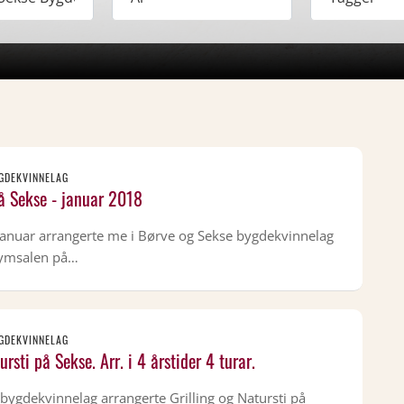
GDEKVINNELAG
å Sekse - januar 2018
 januar arrangerte me i Børve og Sekse bygdekvinnelag
gymsalen på…
GDEKVINNELAG
ursti på Sekse. Arr. i 4 årstider 4 turar.
bygdekvinnelag arrangerte Grilling og Natursti på