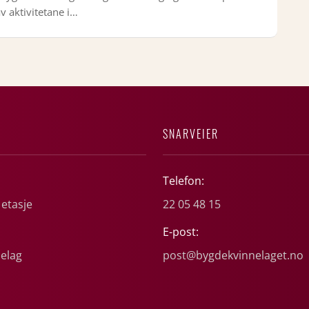
v aktivitetane i…
SNARVEIER
Telefon:
 etasje
22 05 48 15
E-post:
elag
post@bygdekvinnelaget.no