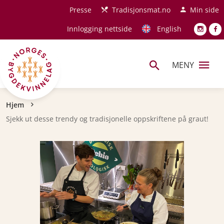
Hopp til hovedinnhold
Presse
Tradisjonsmat.no
Min side
Innlogging nettside
English
MENY
Navigasjonssti
Hjem
Sjekk ut desse trendy og tradisjonelle oppskriftene på graut!