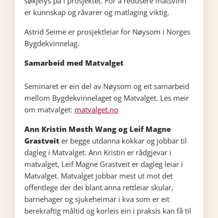
søkjelys på i prosjektet. For å redusere matsvinn
er kunnskap og råvarer og matlaging viktig.
Astrid Seime er prosjektleiar for Nøysom i Norges
Bygdekvinnelag.
Samarbeid med Matvalget
Seminaret er ein del av Nøysom og eit samarbeid
mellom Bygdekvinnelaget og Matvalget. Les meir
om matvalget:
matvalget.no
Ann Kristin Møsth Wang og Leif Magne
Grastveit
er begge utdanna kokkar og jobbar til
dagleg i Matvalget. Ann Kristin er rådgjevar i
matvalget, Leif Magne Grastveit er dagleg leiar i
Matvalget. Matvalget jobbar mest ut mot det
offentlege der dei blant anna rettleiar skular,
barnehager og sjukeheimar i kva som er eit
berekraftig måltid og korleis ein i praksis kan få til