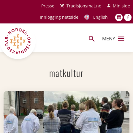
Hopp til hovedinnhold
Presse
Tradisjonsmat.no
Min side
Innlogging nettside
English
MENY
matkultur