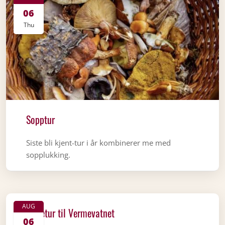
06
Thu
Sopptur
Siste bli kjent-tur i år kombinerer me med
sopplukking.
AUG
Fisketur til Vermevatnet
06