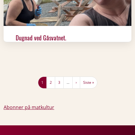
Dugnad ved Gåsvatnet.
Sider
Nåværende side
Page
Page
Neste side
Siste side
1
2
3
…
›
Siste »
Abonner på matkultur