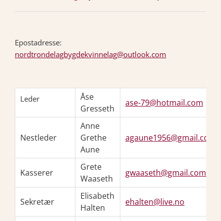
Epostadresse:
nordtrondelagbygdekvinnelag@outlook.com
Åse
Leder
ase-79@hotmail.com
Gresseth
Anne
Nestleder
Grethe
agaune1956@gmail.com
Aune
Grete
Kasserer
gwaaseth@gmail.com
Waaseth
Elisabeth
Sekretær
ehalten@live.no
Halten