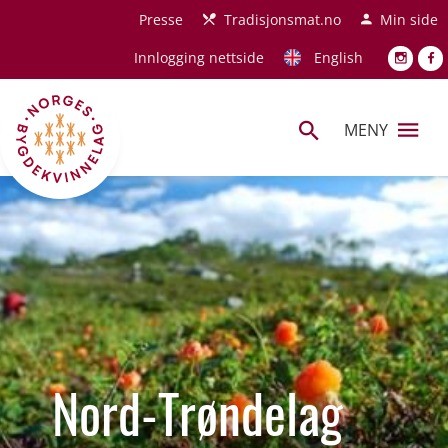
Hopp til hovedinnhold
Presse
Tradisjonsmat.no
Min side
Innlogging nettside
English
MENY
Nord-Trøndelag