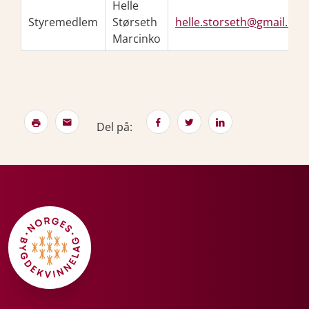
Helle
Styremedlem
Størseth
helle.storseth@gmail.co
Marcinko
Del på: