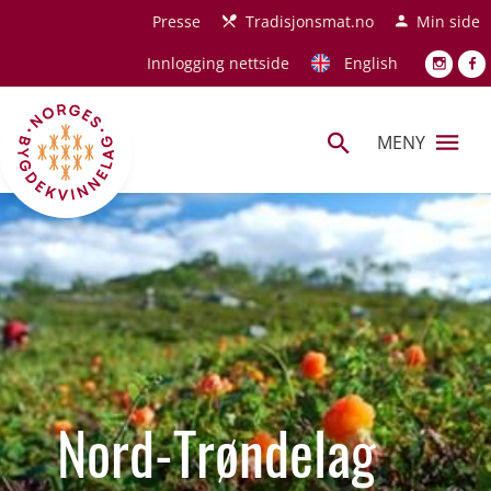
Hopp til hovedinnhold
Presse
Tradisjonsmat.no
Min side
Innlogging nettside
English
MENY
Nord-Trøndelag