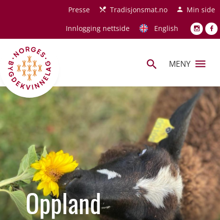
Hopp til hovedinnhold
Presse
Tradisjonsmat.no
Min side
Innlogging nettside
English
MENY
Oppland