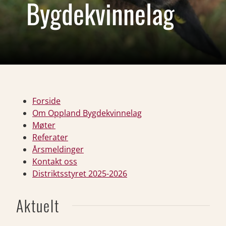
Bygdekvinnelag
Forside
Om Oppland Bygdekvinnelag
Møter
Referater
Årsmeldinger
Kontakt oss
Distriktsstyret 2025-2026
Aktuelt