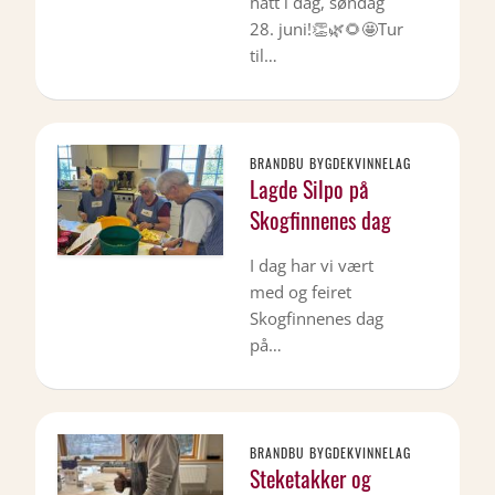
hatt i dag, søndag
28. juni!👏🌿🌻🤩Tur
til…
BRANDBU BYGDEKVINNELAG
Lagde Silpo på
Skogfinnenes dag
I dag har vi vært
med og feiret
Skogfinnenes dag
på…
BRANDBU BYGDEKVINNELAG
Steketakker og