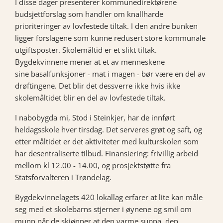
I disse dager presenterer kommunedirektørene
budsjettforslag som handler om knallharde
prioriteringer av lovfestede tiltak. I den andre bunken
ligger forslagene som kunne redusert store kommunale
utgiftsposter. Skolemåltid er et slikt tiltak.
Bygdekvinnene mener at et av menneskene
sine basalfunksjoner - mat i magen - bør være en del av
drøftingene. Det blir det dessverre ikke hvis ikke
skolemåltidet blir en del av lovfestede tiltak.
I nabobygda mi, Stod i Steinkjer, har de innført
heldagsskole hver tirsdag. Det serveres grøt og saft, og
etter måltidet er det aktiviteter med kulturskolen som
har desentraliserte tilbud. Finansiering: frivillig arbeid
mellom kl 12.00 - 14.00, og prosjektstøtte fra
Statsforvalteren i Trøndelag.
Bygdekvinnelagets 420 lokallag erfarer at lite kan måle
seg med et skolebarns stjerner i øynene og smil om
munn når de skjønner at den varme suppa, den