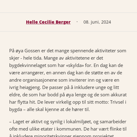
·
Helle Cecilie Berger
08. juni, 2024
På øya Gossen er det mange spennende aktiviteter som
skjer - hele tida. Mange av aktivitetene er det
bygdekvinnelaget som har «skylda» for. En dag kan de
være arrangører, en annen dag kan de støtte en av de
andre organisasjonene som inviterer inn og være en
ivrig heiagjeng. De passer på å inkludere unge og litt
eldre, de som har bodd på øya lenge og de som akkurat
har flytta hit. De lever virkelig opp til sitt motto: Trivsel i
bygda – alle skal kjenne at de hører til.
– Laget er aktivt og synlig i lokalmiljøet, og samarbeider
ofte med ulike etater i kommunen. De har vært flinke til
å inkludere minoritetskvinner gjennom prosjektet