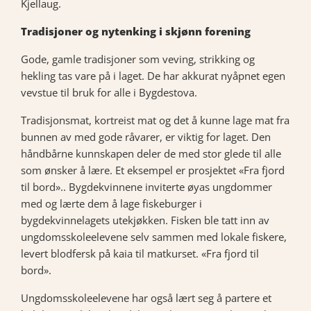
Kjellaug.
Tradisjoner og nytenking i skjønn forening
Gode, gamle tradisjoner som veving, strikking og
hekling tas vare på i laget. De har akkurat nyåpnet egen
vevstue til bruk for alle i Bygdestova.
Tradisjonsmat, kortreist mat og det å kunne lage mat fra
bunnen av med gode råvarer, er viktig for laget. Den
håndbårne kunnskapen deler de med stor glede til alle
som ønsker å lære. Et eksempel er prosjektet «Fra fjord
til bord».. Bygdekvinnene inviterte øyas ungdommer
med og lærte dem å lage fiskeburger i
bygdekvinnelagets utekjøkken. Fisken ble tatt inn av
ungdomsskoleelevene selv sammen med lokale fiskere,
levert blodfersk på kaia til matkurset. «Fra fjord til
bord».
Ungdomsskoleelevene har også lært seg å partere et