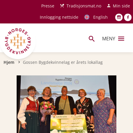
Hopp til hovedinnhold
Presse
Tradisjonsmat.no
Min side
Innlogging nettside
English
MENY
Navigasjonssti
Hjem
Gossen Bygdekvinnelag er årets lokallag