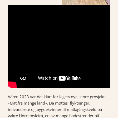
Våren 2023 var det klart for lagets nye, store prosjekt
«Mat fra mange land». Da møttes flyktninger,
innvandrere og bygdekvinner til matlagingskveld på
vakre Horremsleira, en av mange badestrender på