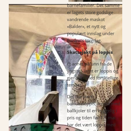
barnefamilier. Det samme
er lagets store godslige
vandrende maskot
«Balder», et nytt og
populært innslag under
fjorårets torgdag.
Skattejakt på loppis
Et annet påfunn fra de
yngste i laget er loppis og
gjenbruk med forskjellige
temaer.
Det har vært
baklukeloppis, loppis med
ballkjoler til en hyggelig i
pris og tiden før 17. mai
har det vært loppis med