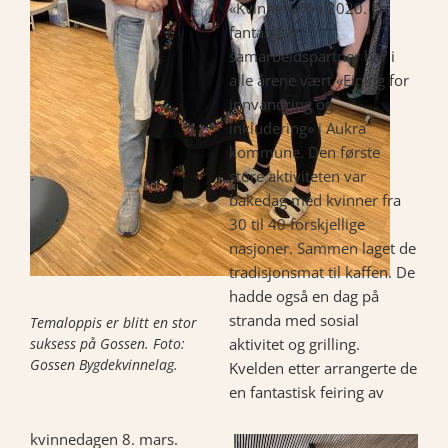
«KvinnerUT» i 2020. En
fantastisk
samarbeidspartner har i
alle årene vært «Eining for
innvandring og
inkludering» i Aukra
kommune. Den første
store aktiviteten var
bakedag med kvinner fra
30 til 40 forskjellige
nasjoner. Sammen laget de
tradisjonsmat til kaffen. De
hadde også en dag på
stranda med sosial
Temaloppis er blitt en stor
suksess på Gossen. Foto:
aktivitet og grilling.
Gossen Bygdekvinnelag.
Kvelden etter arrangerte de
en fantastisk feiring av
kvinnedagen 8. mars.