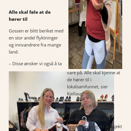
Alle skal føle at de
hører til
Gossen er blitt beriket med
en stor andel flyktninger
og innvandrere fra mange
land.
– Disse ønsker vi også å ta
vare på. Alle skal kjenne at
de hører til i
lokalsamfunnet, sier
Kjellaug.
Lagets store
inkluderingsprosjekt
startet da de deltok i
bygdekvinnelagets prosjekt