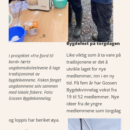
Bygdefest på torgdagen
Like viktig som å ta vare på
I prosjektet «Fra fjord til
bord» lærte
tradisjonene er det å
ungdomsskoleelevene å lage
utvikle laget for nye
tradisjonsmat av
medlemmer, inn i en ny
bygdekvinnene. Fisken fanget
tid. På fem år har Gossen
ungdommene selv sammen
Bygdekvinnelag vokst fra
med lokale fiskere. Foto:
19 til 52 medlemmer. Nye
Gossen Bygdekvinnelag.
ideer fra de yngre
medlemmene som torgdag
og loppis har beriket øya.