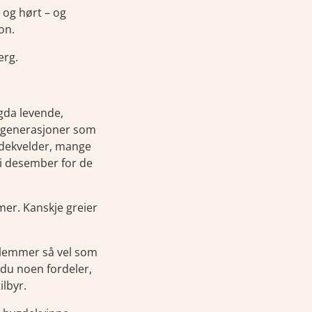
 og hørt – og
on.
erg.
gda levende,
e generasjoner som
ygdekvelder, mange
t i desember for de
mer. Kanskje greier
edlemmer så vel som
 du noen fordeler,
lbyr.