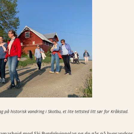
 på historisk vandring i Skotbu, et lite tettsted litt sør for Kråkstad.
samarbeid med Ski Bygdekvinnelag og de går på hverandres