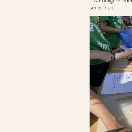
– Vår tidligere led
smiler hun.