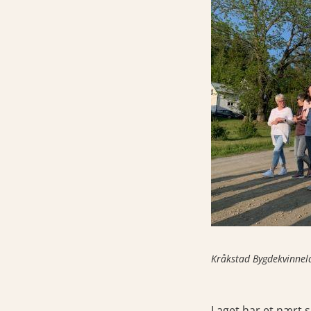
Kråkstad Bygdekvinnelag
Laget har et nært 