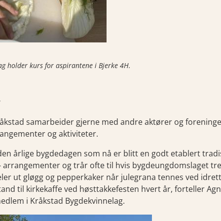
g holder kurs for aspirantene i Bjerke 4H.
y
åkstad samarbeider gjerne med andre aktører og foreninger
rangementer og aktiviteter.
en årlige bygdedagen som nå er blitt en godt etablert tradis
H- arrangementer og trår ofte til hvis bygdeungdomslaget t
eler ut gløgg og pepperkaker når julegrana tennes ved idrett
stand til kirkekaffe ved høsttakkefesten hvert år, forteller Ag
medlem i Kråkstad Bygdekvinnelag.