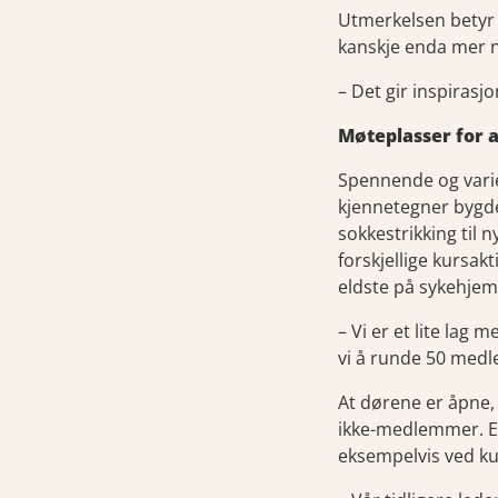
Utmerkelsen betyr m
kanskje enda mer nå
– Det gir inspirasjo
Møteplasser for a
Spennende og varie
kjennetegner bygde
sokkestrikking til 
forskjellige kursak
eldste på sykehje
– Vi er et lite lag
vi å runde 50 medl
At dørene er åpne, 
ikke-medlemmer. En
eksempelvis ved ku