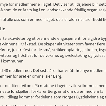
ye for medlemmene i laget. Det viser at ildsjelene blir sett
 som de er årets lag i en landsdekkende frivillig organisasj
n til alle oss som er med i laget, de sier aldri nei, sier Bodil B
lle
rte aktiviteter og et brennende engasjement for å gjøre by
kvinnene i Kråkstad. De skaper aktiviteter som favner fler
nyfødte, juletrefest for de små, strikkeopplæring i skolen, b
tiviteter og høstfest for de voksne, og svelesteking og lysfes
m i kommunen.
 med 48 medlemmer. Det siste året har vi fått fire nye medlem
emmer før året er omme, sier Berg.
er det liten tvil om. På møtene i laget er alle velkomne, m
este forskjellen, forklarer Berg, er at om du er medlem får
rs. I tillegg kommer fordelene som Norges Bygdekvinnelag ti