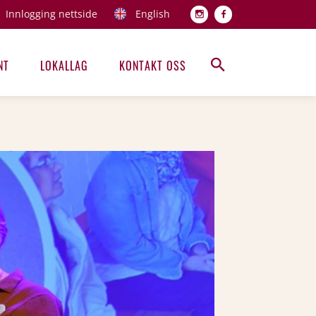
Innlogging nettside
English
Topp men
NT
LOKALLAG
KONTAKT OSS
Hovedmeny