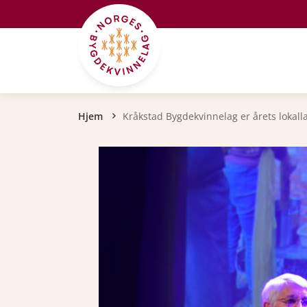
Hopp til hovedinnhold
Navigasjonssti
Hjem
Kråkstad Bygdekvinnelag er årets lokall