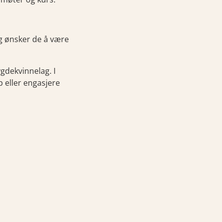
g
ønsker de å være
ygdekvinnelag. I
 eller engasjere