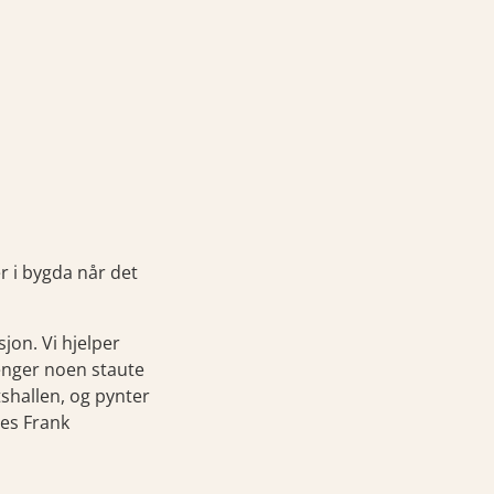
 i bygda når det
jon. Vi hjelper
renger noen staute
shallen, og pynter
nes Frank