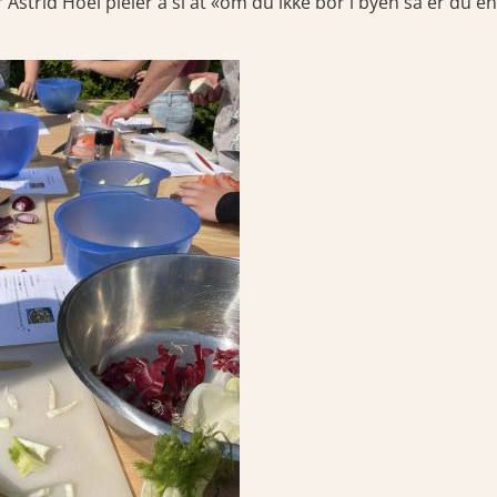
er Astrid Hoel pleier å si at «om du ikke bor i byen så er du 