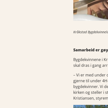
Kråkstad Bygdekvinnela
Samarbeid er gø
Bygdekvinnene i Kr
skal dras i gang ar
– Vi er med under d
gjerne til under 4
bygdekvinner. Vi d
kirken og steller i 
Kristiansen, styre