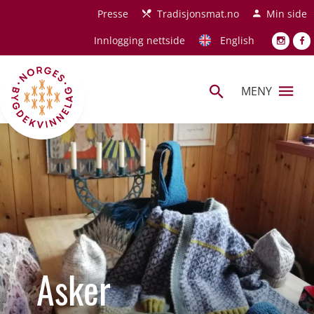
Hopp til hovedinnhold
Presse
Tradisjonsmat.no
Min side
Innlogging nettside
English
MENY
Asker