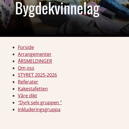
Bygdekvinnelag
Forside
Arrangementer
ÅRSMELDINGER
Om oss
STYRET 2025-2026
Referater
Kakestafetten
Våre dikt
"Dyrk selv gruppen "
Inkluderingsgruppa