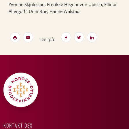
Yvonne Skjulestad, Frerikke Hegnar von Ubisch, Ellinor
Allergoth, Unni Bue, Hanne Walstad.
Del på:
KONTAKT OSS