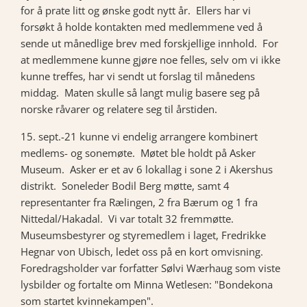
for å prate litt og ønske godt nytt år. Ellers har vi
forsøkt å holde kontakten med medlemmene ved å
sende ut månedlige brev med forskjellige innhold. For
at medlemmene kunne gjøre noe felles, selv om vi ikke
kunne treffes, har vi sendt ut forslag til månedens
middag. Maten skulle så langt mulig basere seg på
norske råvarer og relatere seg til årstiden.
15. sept.-21 kunne vi endelig arrangere kombinert
medlems- og sonemøte. Møtet ble holdt på Asker
Museum. Asker er et av 6 lokallag i sone 2 i Akershus
distrikt. Soneleder Bodil Berg møtte, samt 4
representanter fra Rælingen, 2 fra Bærum og 1 fra
Nittedal/Hakadal. Vi var totalt 32 fremmøtte.
Museumsbestyrer og styremedlem i laget, Fredrikke
Hegnar von Ubisch, ledet oss på en kort omvisning.
Foredragsholder var forfatter Sølvi Wærhaug som viste
lysbilder og fortalte om Minna Wetlesen: "Bondekona
som startet kvinnekampen".