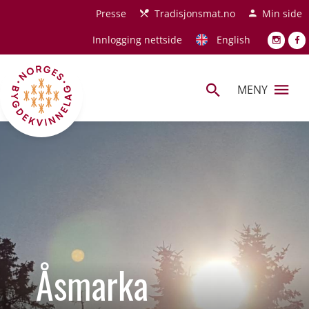
Hopp til hovedinnhold
Presse
Tradisjonsmat.no
Min side
Innlogging nettside
English
MENY
Åsmarka