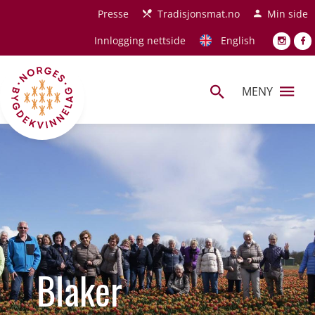
Hopp til hovedinnhold
Presse
Tradisjonsmat.no
Min side
Innlogging nettside
English
MENY
Blaker