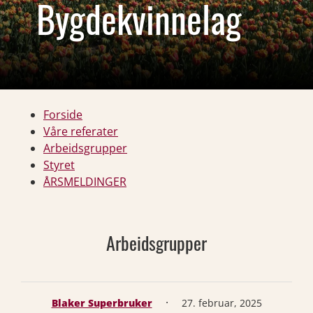
Bygdekvinnelag
Forside
Våre referater
Arbeidsgrupper
Styret
ÅRSMELDINGER
Arbeidsgrupper
·
Blaker Superbruker
27. februar, 2025