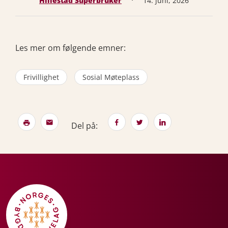
·
Hillestad Superbruker
14. juni, 2026
Les mer om følgende emner:
Frivillighet
Sosial Møteplass
Del på: