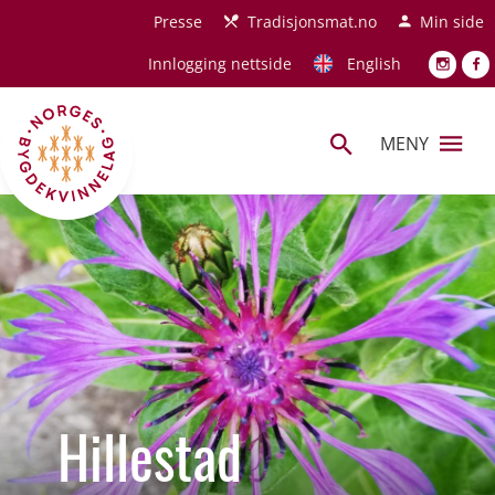
Hopp til hovedinnhold
Presse
Tradisjonsmat.no
Min side
Innlogging nettside
English
MENY
Hillestad