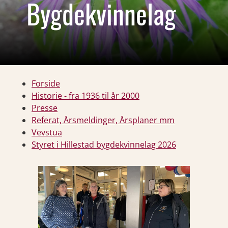
Bygdekvinnelag
Forside
Historie - fra 1936 til år 2000
Presse
Referat, Årsmeldinger, Årsplaner mm
Vevstua
Styret i Hillestad bygdekvinnelag 2026