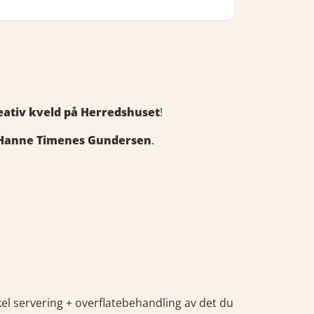
eativ kveld på Herredshuset
!
Hanne Timenes Gundersen
.
kel servering + overflatebehandling av det du