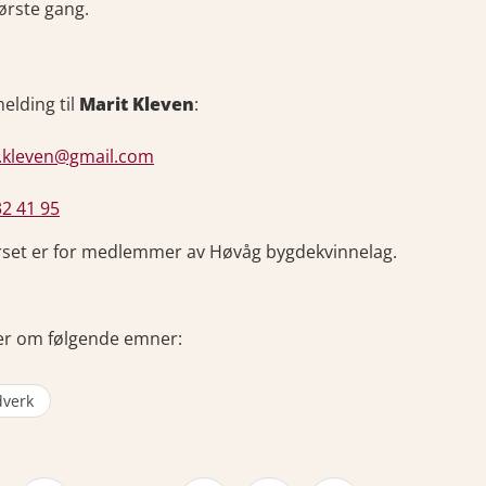
første gang.
elding til
Marit Kleven
:
.kleven@gmail.com
32 41 95
set er for medlemmer av Høvåg bygdekvinnelag.
er om følgende emner:
verk