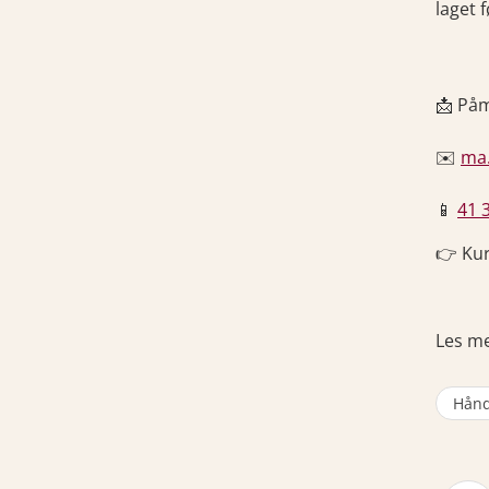
laget 
📩 Påm
✉️
ma
📱
41 
👉 Kur
Les m
Hånd