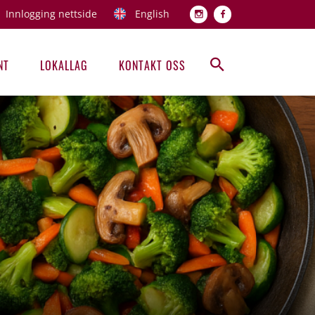
Innlogging nettside
English
Topp men
NT
LOKALLAG
KONTAKT OSS
Hovedmeny