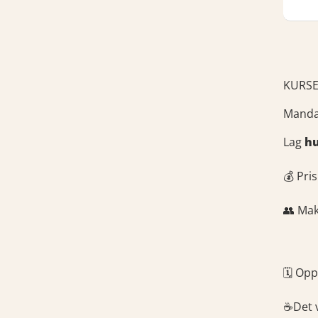
KURSE
Mand
Lag
hu
💰 Pris
👥 Mak
🗓 Opp
☕Det v