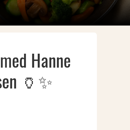
 med Hanne
rsen 🏺✨