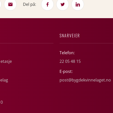
Del på:
SNARVEIER
Telefon:
 etasje
22 05 48 15
E-post:
elag
post@bygdekvinnelaget.no
10