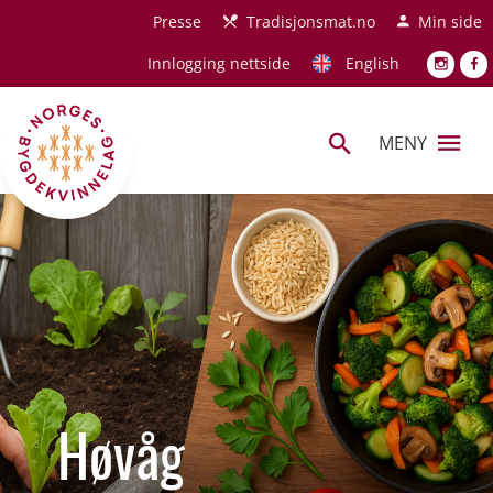
Hopp til hovedinnhold
Presse
Tradisjonsmat.no
Min side
Innlogging nettside
English
MENY
Høvåg