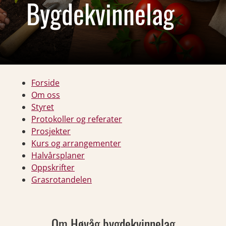
Bygdekvinnelag
Forside
Om oss
Styret
Protokoller og referater
Prosjekter
Kurs og arrangementer
Halvårsplaner
Oppskrifter
Grasrotandelen
Om Høvåg bygdekvinnelag