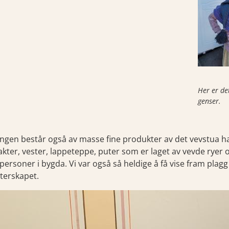
Her er de
genser.
lingen består også av masse fine produkter av det vevstua har
akter, vester, lappeteppe, puter som er laget av vevde ryer o
 personer i bygda. Vi var også så heldige å få vise fram pla
terskapet.