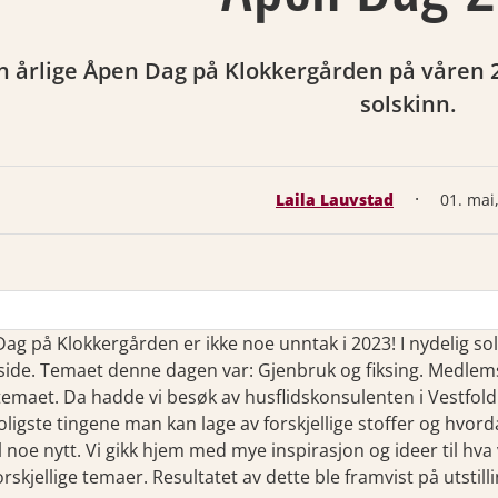
 årlige Åpen Dag på Klokkergården på våren 20
solskinn.
·
Laila Lauvstad
01. mai
ag på Klokkergården er ikke noe unntak i 2023! I nydelig sol
side. Temaet denne dagen var: Gjenbruk og fiksing. Medlems
temaet. Da hadde vi besøk av husflidskonsulenten i Vestfol
oligste tingene man kan lage av forskjellige stoffer og hvord
il noe nytt. Vi gikk hjem med mye inspirasjon og ideer til hva 
rskjellige temaer. Resultatet av dette ble framvist på utstilli