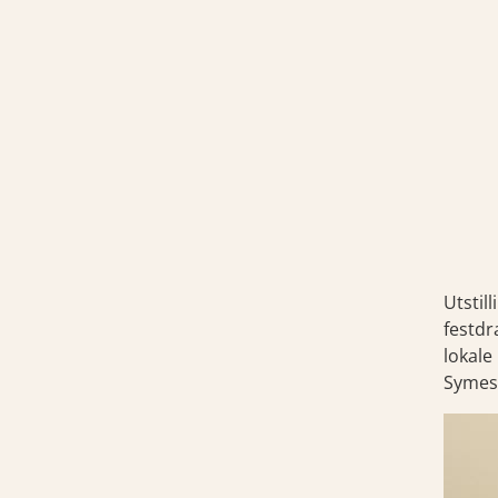
Utstil
festdr
lokale
Symes