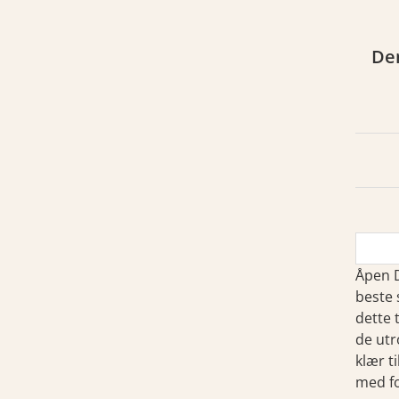
Den
ag
Åpen D
beste 
dette 
de utr
klær t
med fo