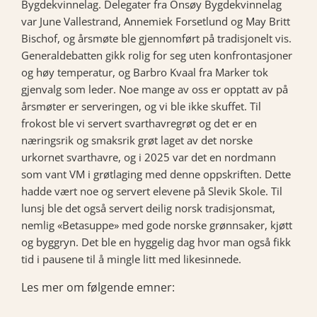
Bygdekvinnelag. Delegater fra Onsøy Bygdekvinnelag
var June Vallestrand, Annemiek Forsetlund og May Britt
Bischof, og årsmøte ble gjennomført på tradisjonelt vis.
Generaldebatten gikk rolig for seg uten konfrontasjoner
og høy temperatur, og Barbro Kvaal fra Marker tok
gjenvalg som leder. Noe mange av oss er opptatt av på
årsmøter er serveringen, og vi ble ikke skuffet. Til
frokost ble vi servert svarthavregrøt og det er en
næringsrik og smaksrik grøt laget av det norske
urkornet svarthavre, og i 2025 var det en nordmann
som vant VM i grøtlaging med denne oppskriften. Dette
hadde vært noe og servert elevene på Slevik Skole. Til
lunsj ble det også servert deilig norsk tradisjonsmat,
nemlig «Betasuppe» med gode norske grønnsaker, kjøtt
og byggryn. Det ble en hyggelig dag hvor man også fikk
tid i pausene til å mingle litt med likesinnede.
Les mer om følgende emner: