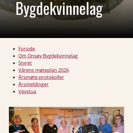
Bygdekvinnelag
Forside
Om Onsøy Bygdekvinnelag
Styret
Vårens møteplan 2026
Årsmøte protokoller
Årsmeldinger
Vevstua