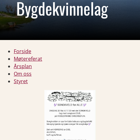
Bygdekvinnelag
Forside
Møtereferat
Årsplan
Om oss
Styret