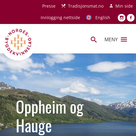
Hopp til hovedinnhold
Presse
Tradisjonsmat.no
Min side
Innlogging nettside
English
MENY
Oppheim og
Hauge