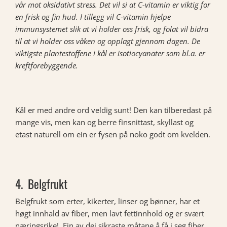
vår mot oksidativt stress. Det vil si at C-vitamin er viktig for
en frisk og fin hud. I tillegg vil C-vitamin hjelpe
immunsystemet slik at vi holder oss frisk, og folat vil bidra
til at vi holder oss våken og opplagt gjennom dagen. De
viktigste plantestoffene i kål er isotiocyanater som bl.a. er
kreftforebyggende.
Kål er med andre ord veldig sunt! Den kan tilberedast på
mange vis, men kan og berre finsnittast, skyllast og
etast naturell om ein er fysen på noko godt om kvelden.
4. Belgfrukt
Belgfrukt som erter, kikerter, linser og bønner, har et
høgt innhald av fiber, men lavt fettinnhold og er svært
næringsrike! Ein av dei sikraste måtane å få i seg fiber