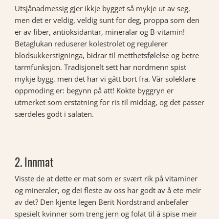
Utsjånadmessig gjer ikkje bygget så mykje ut av seg,
men det er veldig, veldig sunt for deg, proppa som den
er av fiber, antioksidantar, mineralar og B-vitamin!
Betaglukan reduserer kolestrolet og regulerer
blodsukkerstigninga, bidrar til metthetsfølelse og betre
tarmfunksjon. Tradisjonelt sett har nordmenn spist
mykje bygg, men det har vi gått bort fra. Vår soleklare
oppmoding er: begynn på att! Kokte byggryn er
utmerket som erstatning for ris til middag, og det passer
særdeles godt i salaten.
2. Innmat
Visste de at dette er mat som er svært rik på vitaminer
og mineraler, og dei fleste av oss har godt av å ete meir
av det? Den kjente legen Berit Nordstrand anbefaler
spesielt kvinner som treng jern og folat til å spise meir