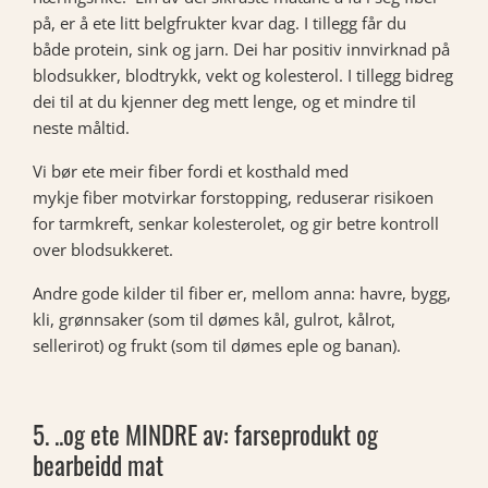
på, er å ete litt belgfrukter kvar dag. I tillegg får du
både protein, sink og jarn. Dei har positiv innvirknad på
blodsukker, blodtrykk, vekt og kolesterol. I tillegg bidreg
dei til at du kjenner deg mett lenge, og et mindre til
neste måltid.
Vi bør ete meir fiber fordi et kosthald med
mykje fiber motvirkar forstopping, reduserar risikoen
for tarmkreft, senkar kolesterolet, og gir betre kontroll
over blodsukkeret.
Andre gode kilder til fiber er, mellom anna: havre, bygg,
kli, grønnsaker (som til dømes kål, gulrot, kålrot,
sellerirot) og frukt (som til dømes eple og banan).
5. ..og ete MINDRE av: farseprodukt og
bearbeidd mat