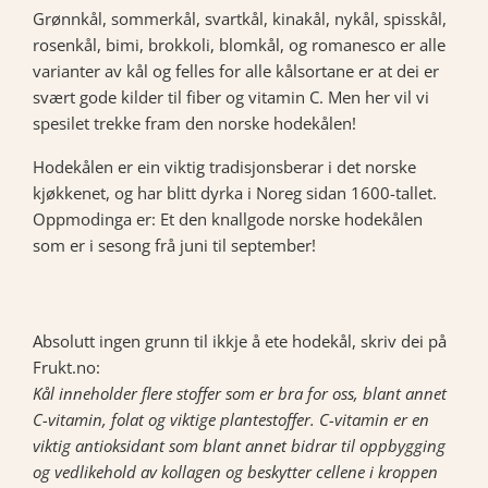
Grønnkål, sommerkål, svartkål, kinakål, nykål, spisskål,
rosenkål, bimi, brokkoli, blomkål, og romanesco er alle
varianter av kål og felles for alle kålsortane er at dei er
svært gode kilder til fiber og vitamin C. Men her vil vi
spesilet trekke fram den norske hodekålen!
Hodekålen er ein viktig tradisjonsberar i det norske
kjøkkenet, og har blitt dyrka i Noreg sidan 1600-tallet.
Oppmodinga er: Et den knallgode norske hodekålen
som er i sesong frå juni til september!
Absolutt ingen grunn til ikkje å ete hodekål, skriv dei på
Frukt.no:
Kål inneholder flere stoffer som er bra for oss, blant annet
C-vitamin, folat og viktige plantestoffer. C-vitamin er en
viktig antioksidant som blant annet bidrar til oppbygging
og vedlikehold av kollagen og beskytter cellene i kroppen