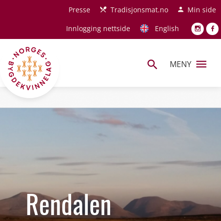
Hopp til hovedinnhold
Presse
Tradisjonsmat.no
Min side
Innlogging nettside
English
MENY
Rendalen