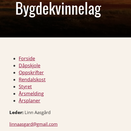
Bygdekvinnelag
Forside
Dåpskjole
Oppskrifter
Rendalskost
Styret
Årsmelding
Årsplaner
Leder:
Linn Aasgård
linnaasgard@gmail.com