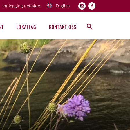
Innlogging nettside
English
Topp men
NT
LOKALLAG
KONTAKT OSS
Hovedmeny