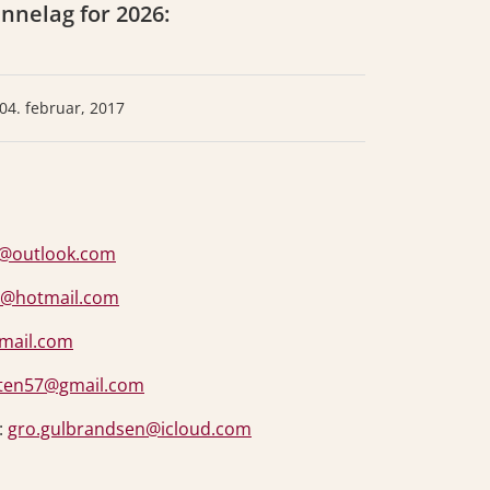
nnelag for 2026:
04. februar, 2017
d@outlook.com
v@hotmail.com
mail.com
sten57@gmail.com
:
gro.gulbrandsen@icloud.com