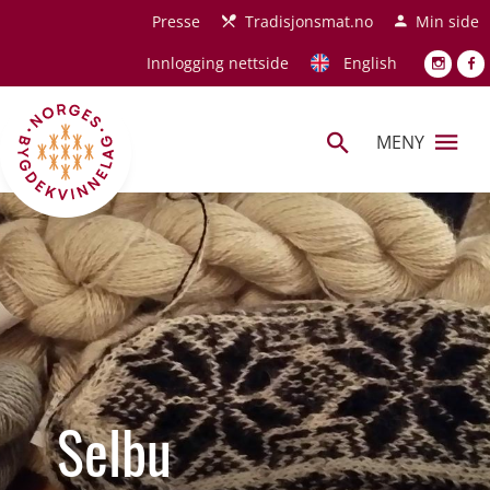
Hopp til hovedinnhold
Presse
Tradisjonsmat.no
Min side
Innlogging nettside
English
MENY
Selbu