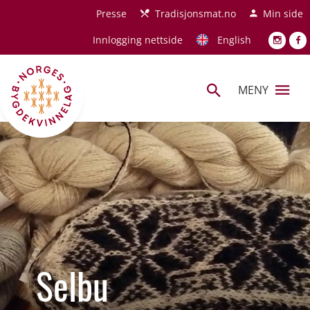
Hopp til hovedinnhold
Presse
Tradisjonsmat.no
Min side
Innlogging nettside
English
MENY
Selbu