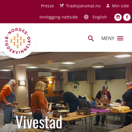
Hopp til hovedinnhold
Presse
Tradisjonsmat.no
Min side
Innlogging nettside
English
MENY
Vivestad