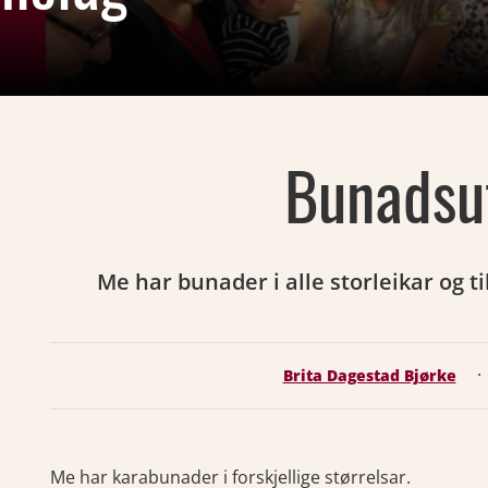
Bunadsu
Me har bunader i alle storleikar og til
·
Brita Dagestad Bjørke
Me har karabunader i forskjellige størrelsar.