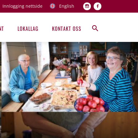
Innlogging nettside
English
Topp men
NT
LOKALLAG
KONTAKT OSS
Hovedmeny