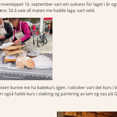
ovesleppet 16. september vart ein suksess for laget i år og
re. Så å seie all maten me hadde laga, vart seld.
sten kunne me ha bakekurs igjen. I oktober vart det kurs i b
rt også halde kurs i slakting og partering av lam og sau på G