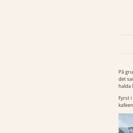
På gru
det sa
halda 
Fyrst 
kafeen