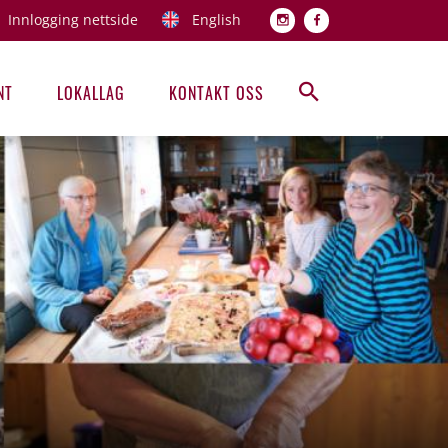
Innlogging nettside
English
Topp men
NT
LOKALLAG
KONTAKT OSS
Hovedmeny