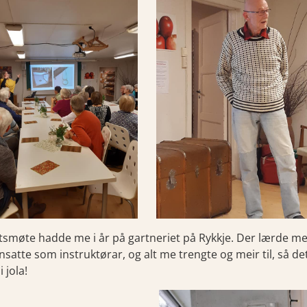
smøte hadde me i år på gartneriet på Rykkje. Der lærde me å 
satte som instruktørar, og alt me trengte og meir til, så de
 jola!