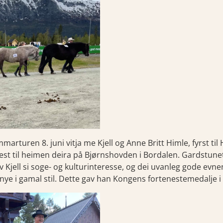
marturen 8. juni vitja me Kjell og Anne Britt Himle, fyrst til 
est til heimen deira på Bjørnshovden i Bordalen. Gardstunet d
v Kjell si soge- og kulturinteresse, og dei uvanleg gode evn
nye i gamal stil. Dette gav han Kongens fortenestemedalje i