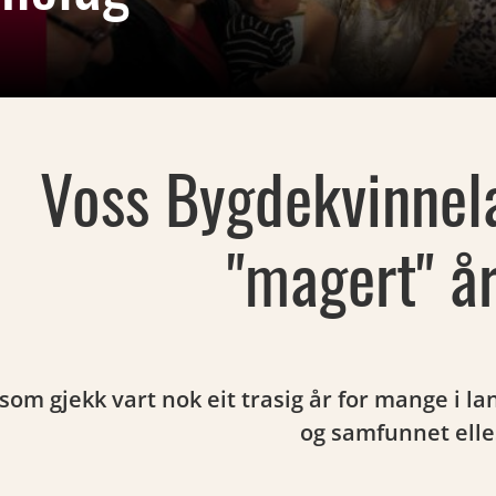
Voss Bygdekvinnela
"magert" år
som gjekk vart nok eit trasig år for mange i la
og samfunnet elle