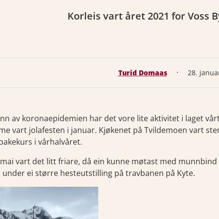
Korleis vart året 2021 for Voss
·
Turid Domaas
28. janua
nn av koronaepidemien har det vore lite aktivitet i laget vår
me vart jolafesten i januar. Kjøkenet på Tvildemoen vart steng
bakekurs i vårhalvåret.
i mai vart det litt friare, då ein kunne møtast med munnbi
 under ei større hesteutstilling på travbanen på Kyte.