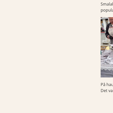
Smalah
populæ
På hau
Det va