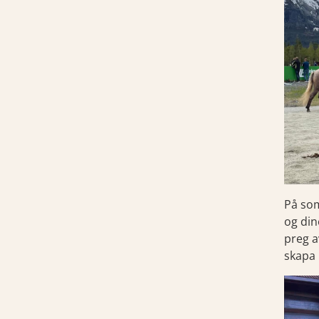
På som
og din
preg a
skapa 