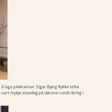
laga julekransar. Eigar Bjørg Rykke stilte
t vart mykje staseleg på dørane rundt ikring i