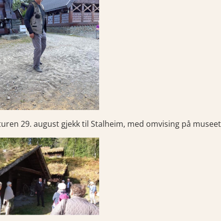
uren 29. august gjekk til Stalheim, med omvising på museet d