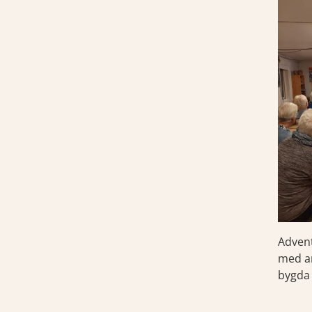
Advent
med an
bygda i