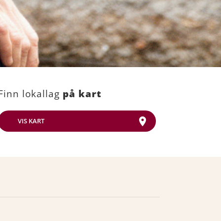
Finn lokallag
på kart
VIS KART