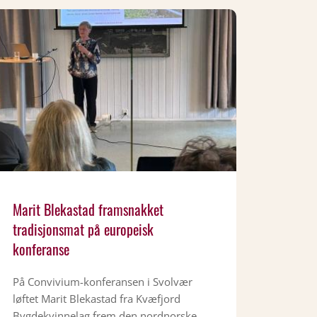
Marit Blekastad framsnakket
tradisjonsmat på europeisk
konferanse
På Convivium-konferansen i Svolvær
løftet Marit Blekastad fra Kvæfjord
Bygdekvinnelag frem den nordnorske