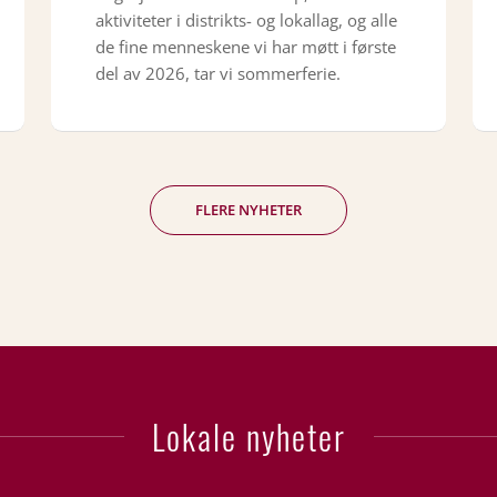
aktiviteter i distrikts- og lokallag, og alle
de fine menneskene vi har møtt i første
del av 2026, tar vi sommerferie.
FLERE NYHETER
Lokale nyheter