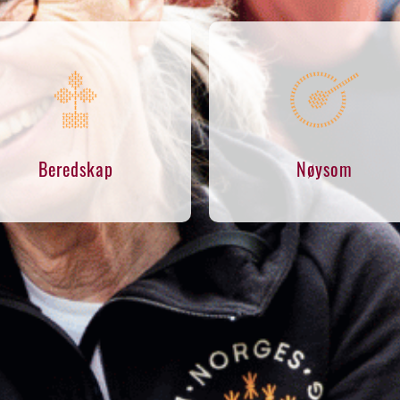
Beredskap
Nøysom