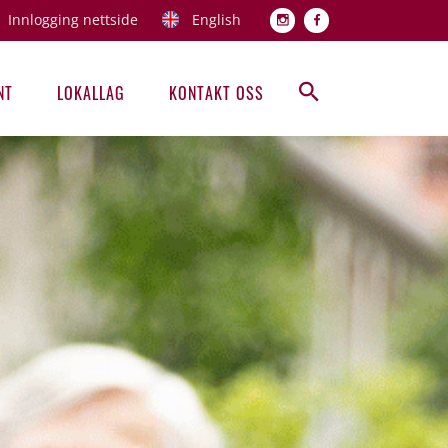
Innlogging nettside
English
Topp men
NT
LOKALLAG
KONTAKT OSS
Hovedmeny